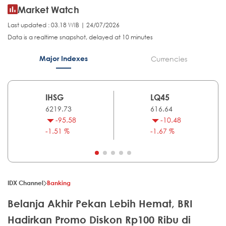
Market Watch
Last updated : 03.18 WIB | 24/07/2026
Data is a realtime snapshot, delayed at 10 minutes
Major Indexes
Currencies
IHSG
LQ45
6219.73
616.64
-95.58
-10.48
-1.51 %
-1.67 %
IDX Channel
Banking
Belanja Akhir Pekan Lebih Hemat, BRI
Hadirkan Promo Diskon Rp100 Ribu di