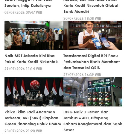
Sorotan, Intip Katalisnya
Kartu Kredit Nirsentuh Global
Bank Mandiri
03/08/2026 09:47 WIB
30/07/2026 18:08 WIB
Naik MRT Jakarta Kini Bisa
Transformasi Digital BRI Pacu
Pakai Kartu Kredit Nirkontak
Pertumbuhan Bisnis Merchant
dan Transaksi QRIS
29/07/2026 11:14 WIB
27/07/2026 16:39 WIB
Risiko Iklim Jadi Ancaman
IHSG Naik 1 Persen dan
Terbesar, BRI (BBRI) Siapkan
Tembus 6.400, Ditopang
Green Financing untuk UMKM
Saham Konglomerat dan Bank
Besar
23/07/2026 21:20 WIB