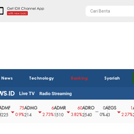
t News
Technology
Banking
Syariah
ADMG
ADMR
ADRO
AEGS
AGII
75
6
60
0
1
0.9%
2.73%
3.82%
0%
2.27%
214
1510
2540
43
2850