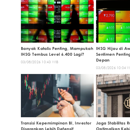
Banyak Katalis Penting, Mampukah
IHSG Hijau di Aw
IHSG Tembus Level 6.400 Lagi?
Sentimen Pentin
Depan
03/08/2026 10:43 WIB
03/08/2026 10:04 W
Transisi Kepemimpinan BI, Investor
Jaga Stabilitas R
Disarankan Lebih Defensif
Optimalkan Keb