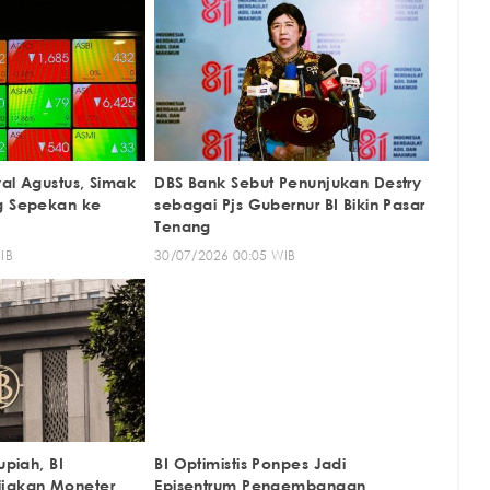
al Agustus, Simak
DBS Bank Sebut Penunjukan Destry
g Sepekan ke
sebagai Pjs Gubernur BI Bikin Pasar
Tenang
IB
30/07/2026 00:05 WIB
upiah, BI
BI Optimistis Ponpes Jadi
ijakan Moneter
Episentrum Pengembangan