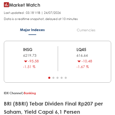
Market Watch
Last updated : 03.18 WIB | 24/07/2026
Data is a realtime snapshot, delayed at 10 minutes
Major Indexes
Currencies
IHSG
LQ45
6219.73
616.64
-95.58
-10.48
-1.51 %
-1.67 %
IDX Channel
Banking
BRI (BBRI) Tebar Dividen Final Rp207 per
Saham, Yield Capai 6,1 Persen