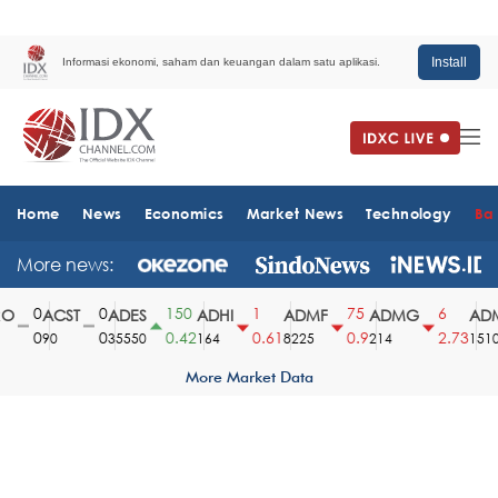
Install
Informasi ekonomi, saham dan keuangan dalam satu aplikasi.
Home
News
Economics
Market News
Technology
Ba
More news:
0
0
150
1
75
6
O
ACST
ADES
ADHI
ADMF
ADMG
ADM
0
0
0.42
0.61
0.9
2.73
90
35550
164
8225
214
1510
More Market Data