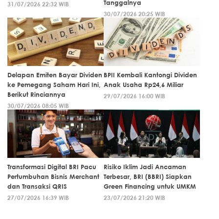
Tanggalnya
31/07/2026 22:32 WIB
30/07/2026 20:25 WIB
Delapan Emiten Bayar Dividen
BPII Kembali Kantongi Dividen
ke Pemegang Saham Hari Ini,
Anak Usaha Rp24,6 Miliar
Berikut Rinciannya
29/07/2026 16:00 WIB
30/07/2026 08:05 WIB
Transformasi Digital BRI Pacu
Risiko Iklim Jadi Ancaman
Pertumbuhan Bisnis Merchant
Terbesar, BRI (BBRI) Siapkan
dan Transaksi QRIS
Green Financing untuk UMKM
27/07/2026 16:39 WIB
23/07/2026 21:20 WIB