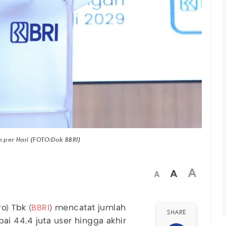
n per Hari (FOTO:Dok BBRI)
A
A
A
o) Tbk (
BBRI
) mencatat jumlah
SHARE
i 44,4 juta user hingga akhir