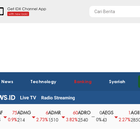
t News
Technology
Banking
Syariah
ADMG
ADMR
ADRO
AEGS
AGII
75
6
60
0
1
.9%
2.73%
3.82%
0%
2.27%
3
214
1510
2540
43
2850