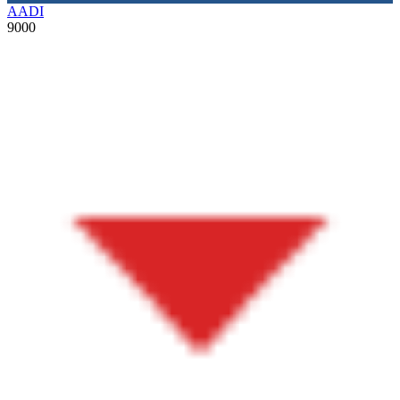
AADI
9000