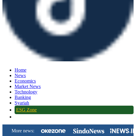
Home
News
Economics
Market News
Technology
Banking
Syariah
ESG Zone
More news: