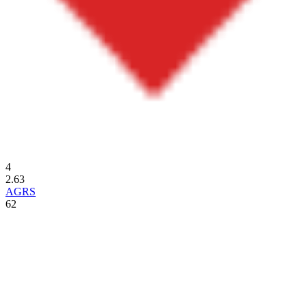
4
2.63
AGRS
62