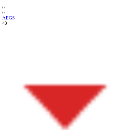
0
0
AEGS
43