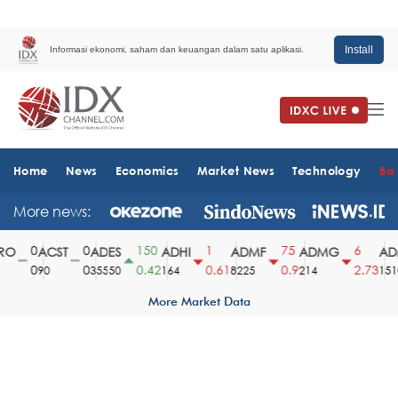
Install
Informasi ekonomi, saham dan keuangan dalam satu aplikasi.
Home
News
Economics
Market News
Technology
Ba
More news:
0
0
150
1
75
6
O
ACST
ADES
ADHI
ADMF
ADMG
ADM
0
0
0.42
0.61
0.9
2.73
90
35550
164
8225
214
1510
More Market Data