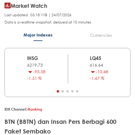
Market Watch
Last updated : 03.18 WIB | 24/07/2026
Data is a realtime snapshot, delayed at 10 minutes
Major Indexes
Currencies
IHSG
LQ45
6219.73
616.64
-95.58
-10.48
-1.51 %
-1.67 %
IDX Channel
Banking
BTN (BBTN) dan Insan Pers Berbagi 600
Paket Sembako