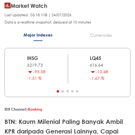
Market Watch
Last updated : 03.18 WIB | 24/07/2026
Data is a realtime snapshot, delayed at 10 minutes
Major Indexes
Currencies
IHSG
LQ45
6219.73
616.64
-95.58
-10.48
-1.51 %
-1.67 %
IDX Channel
Banking
BTN: Kaum Milenial Paling Banyak Ambil
KPR daripada Generasi Lainnya, Capai