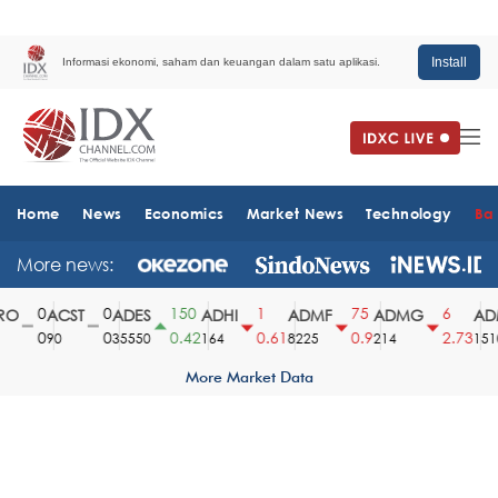
Install
Informasi ekonomi, saham dan keuangan dalam satu aplikasi.
Home
News
Economics
Market News
Technology
Ba
More news:
0
0
150
1
75
6
O
ACST
ADES
ADHI
ADMF
ADMG
ADM
0
0
0.42
0.61
0.9
2.73
90
35550
164
8225
214
1510
More Market Data