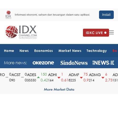
Install
Informasi ekonomi, saham dan keuangan dalam satu aplikasi.
Home
News
Economics
Market News
Technology
Ba
More news:
0
0
150
1
75
6
O
ACST
ADES
ADHI
ADMF
ADMG
ADM
0
0
0.42
0.61
0.9
2.73
90
35550
164
8225
214
1510
More Market Data