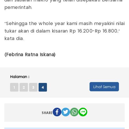
dari sasaran makro yang telah disepakati bersama
pemerintah.
"Sehingga the whole year kami masih meyakini nilai
tukar akan di dalam kisaran Rp 16.200-Rp 16.800,"
kata dia.
(Febrina Ratna Iskana)
Halaman :
Lihat Semua
1
2
3
4
SHARE