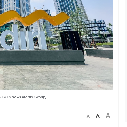
6 (FOTO:iNews Media Group)
A
A
A