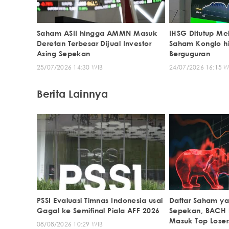
Saham ASII hingga AMMN Masuk
IHSG Ditutup Me
Deretan Terbesar Dijual Investor
Saham Konglo h
Asing Sepekan
Berguguran
25/07/2026 14:30 WIB
24/07/2026 16:15 W
Berita Lainnya
PSSI Evaluasi Timnas Indonesia usai
Daftar Saham y
Gagal ke Semifinal Piala AFF 2026
Sepekan, BACH 
Masuk Top Loser
08/08/2026 10:29 WIB