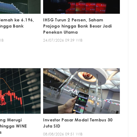
lemah ke 6.196,
IHSG Turun 2 Persen, Saham
ingga Bank
Prajogo hingga Bank Besar Jadi
Penekan Utama
IB
24/07/2026 09:39 WIB
ang Merugi
Investor Pasar Modal Tembus 30
hingga WINE
Juta SID
s
08/08/2026 09:51 WIB