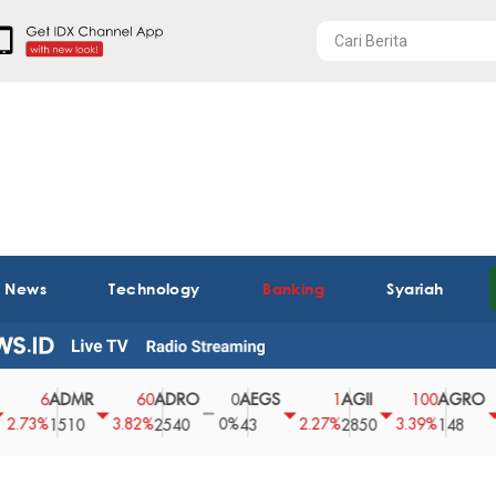
t News
Technology
Banking
Syariah
ADMR
ADRO
AEGS
AGII
AGRO
6
60
0
1
100
%
3.82%
0%
2.27%
3.39%
2.63
1510
2540
43
2850
148