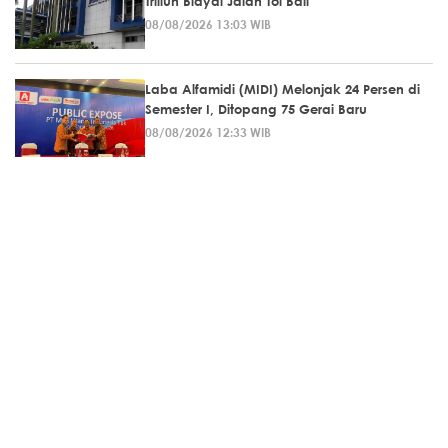
Triliun Biayai Jalan Tol Bali
08/08/2026 13:03 WIB
Laba Alfamidi (MIDI) Melonjak 24 Persen di
Semester I, Ditopang 75 Gerai Baru
08/08/2026 12:33 WIB