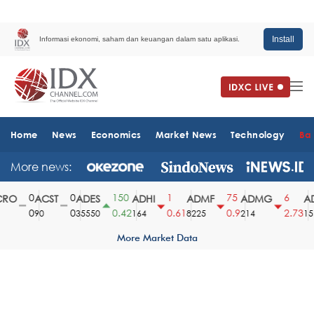
Install
Informasi ekonomi, saham dan keuangan dalam satu aplikasi.
Home
News
Economics
Market News
Technology
Ba
More news:
0
0
150
1
75
6
O
ACST
ADES
ADHI
ADMF
ADMG
AD
0
0
0.42
0.61
0.9
2.73
90
35550
164
8225
214
1510
More Market Data