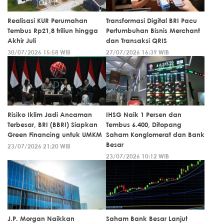
Realisasi KUR Perumahan
Transformasi Digital BRI Pacu
Tembus Rp21,8 triliun hingga
Pertumbuhan Bisnis Merchant
Akhir Juli
dan Transaksi QRIS
30/07/2026 15:58 WIB
27/07/2026 16:39 WIB
Risiko Iklim Jadi Ancaman
IHSG Naik 1 Persen dan
Terbesar, BRI (BBRI) Siapkan
Tembus 6.400, Ditopang
Green Financing untuk UMKM
Saham Konglomerat dan Bank
Besar
23/07/2026 21:20 WIB
23/07/2026 10:12 WIB
J.P. Morgan Naikkan
Saham Bank Besar Lanjut