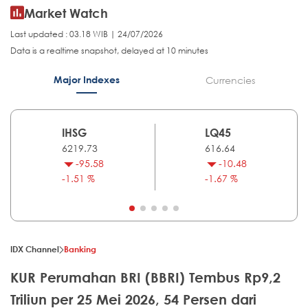
Market Watch
Last updated : 03.18 WIB | 24/07/2026
Data is a realtime snapshot, delayed at 10 minutes
Major Indexes
Currencies
IHSG
LQ45
6219.73
616.64
-95.58
-10.48
-1.51 %
-1.67 %
IDX Channel
Banking
KUR Perumahan BRI (BBRI) Tembus Rp9,2
Triliun per 25 Mei 2026, 54 Persen dari