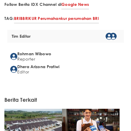
Follow Berita IDX Channel di
Google News
TAG:
BRI
BBRI
KUR Perumahan
kur perumahan BRI
Tim Editor
Rohman Wibowo
Reporter
Dhera Arizona Pratiwi
Editor
Berita Terkait