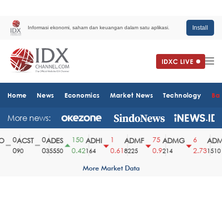
Install
Informasi ekonomi, saham dan keuangan dalam satu aplikasi.
Home
News
Economics
Market News
Technology
Ba
More news:
0
0
150
1
75
6
ACST
ADES
ADHI
ADMF
ADMG
ADMR
0
0
0.42
0.61
0.9
2.73
90
35550
164
8225
214
1510
More Market Data