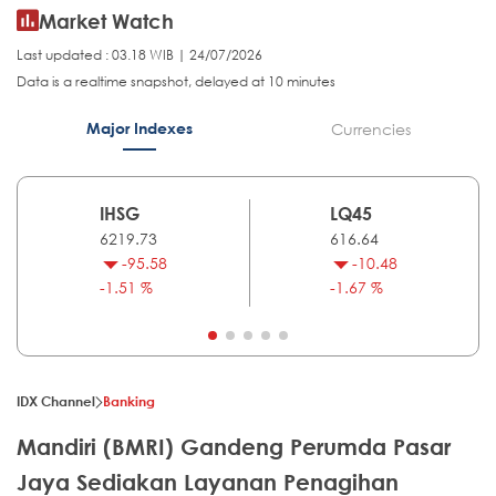
Market Watch
Last updated : 03.18 WIB | 24/07/2026
Data is a realtime snapshot, delayed at 10 minutes
Major Indexes
Currencies
IHSG
LQ45
6219.73
616.64
-95.58
-10.48
-1.51 %
-1.67 %
IDX Channel
Banking
Mandiri (BMRI) Gandeng Perumda Pasar
Jaya Sediakan Layanan Penagihan