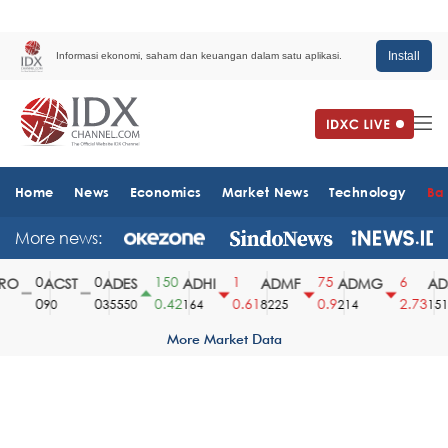
Install
Informasi ekonomi, saham dan keuangan dalam satu aplikasi.
Home
News
Economics
Market News
Technology
Ba
More news:
0
0
150
1
75
6
O
ACST
ADES
ADHI
ADMF
ADMG
ADM
0
0
0.42
0.61
0.9
2.73
90
35550
164
8225
214
1510
More Market Data