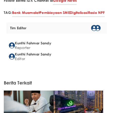
Follow Berita IDX Channel di
Google News
TAG:
Bank Muamalat
Pembiayaan SME
Digitalisasi
Rasio NPF
Tim Editor
Kunthi Fahmar Sandy
Reporter
Kunthi Fahmar Sandy
Editor
Berita Terkait