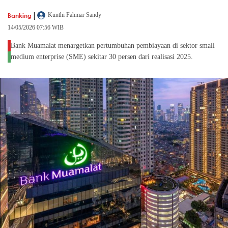
|
Banking
Kunthi Fahmar Sandy
14/05/2026 07:56 WIB
Bank Muamalat menargetkan pertumbuhan pembiayaan di sektor small
medium enterprise (SME) sekitar 30 persen dari realisasi 2025.