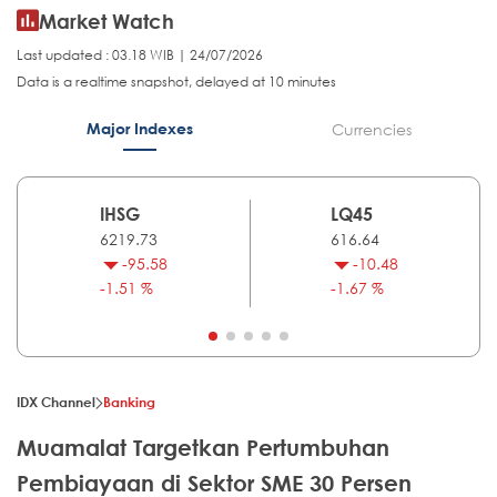
Market Watch
Last updated : 03.18 WIB | 24/07/2026
Data is a realtime snapshot, delayed at 10 minutes
Major Indexes
Currencies
IHSG
LQ45
6219.73
616.64
-95.58
-10.48
-1.51 %
-1.67 %
IDX Channel
Banking
Muamalat Targetkan Pertumbuhan
Pembiayaan di Sektor SME 30 Persen