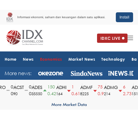
Install
Informasi ekonomi, saham dan keuangan dalam satu aplikasi.
Home
News
Economics
Market News
Technology
Ba
More news:
0
0
150
1
75
6
O
ACST
ADES
ADHI
ADMF
ADMG
ADM
0
0
0.42
0.61
0.9
2.73
90
35550
164
8225
214
1510
More Market Data