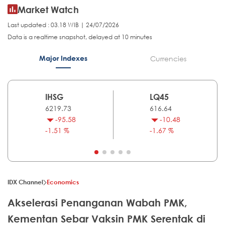
Market Watch
Last updated : 03.18 WIB | 24/07/2026
Data is a realtime snapshot, delayed at 10 minutes
Major Indexes
Currencies
IHSG
LQ45
6219.73
616.64
-95.58
-10.48
-1.51 %
-1.67 %
IDX Channel
Economics
Akselerasi Penanganan Wabah PMK,
Kementan Sebar Vaksin PMK Serentak di