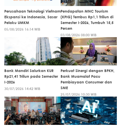
Perusahaan Teknologi Vietnam
Pendapatan MNC Tourism
Ekspansi ke Indonesia, Sasar
(KPIG) Tembus Rp1,1 Triliun di
Pelaku UMKM
Semester I-2026, Tumbuh 15,5
Persen
05/08/2026 16:14 WIB
03/08/2026 08:00 WIB
Bank Mandiri Salurkan KUR
Perkuat Sinergi dengan BPKH,
Rp21,41 Triliun pada Semester
Bank Muamalat Pacu
I-2026
Pembiayaan Consumer dan
SME
30/07/2026 14:42 WIB
25/07/2026 10:30 WIB