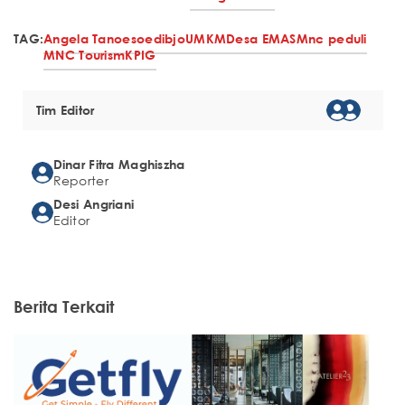
TAG:
Angela Tanoesoedibjo
UMKM
Desa EMAS
Mnc peduli
MNC Tourism
KPIG
Tim Editor
Dinar Fitra Maghiszha
Reporter
Desi Angriani
Editor
Berita Terkait