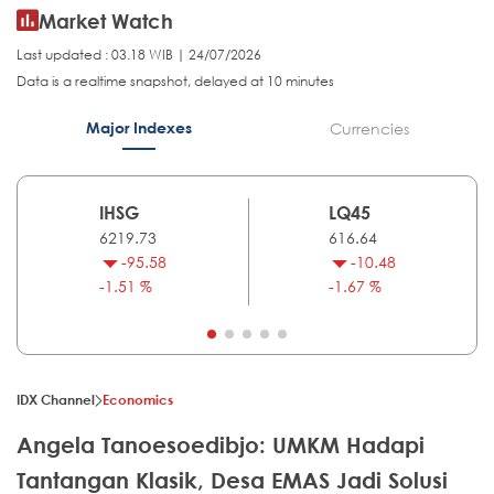
Market Watch
Last updated : 03.18 WIB | 24/07/2026
Data is a realtime snapshot, delayed at 10 minutes
Major Indexes
Currencies
IHSG
LQ45
6219.73
616.64
-95.58
-10.48
-1.51 %
-1.67 %
IDX Channel
Economics
Angela Tanoesoedibjo: UMKM Hadapi
Tantangan Klasik, Desa EMAS Jadi Solusi