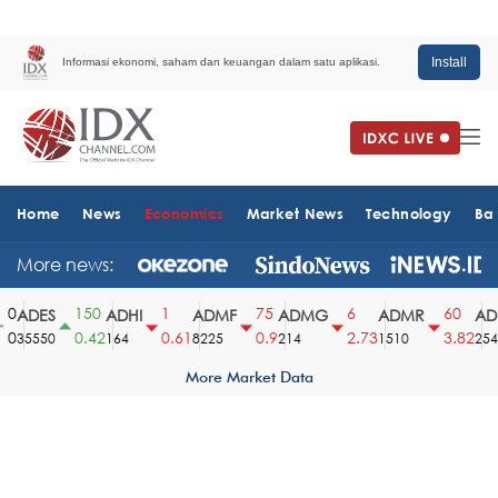
Install
Informasi ekonomi, saham dan keuangan dalam satu aplikasi.
Home
News
Economics
Market News
Technology
Ba
More news:
0
150
1
75
6
60
ADES
ADHI
ADMF
ADMG
ADMR
ADR
0
0.42
0.61
0.9
2.73
3.82
35550
164
8225
214
1510
2540
More Market Data