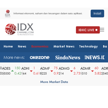
Install
Informasi ekonomi, saham dan keuangan dalam satu aplikasi.
Home
News
Economics
Market News
Technology
Ba
More news:
150
1
75
6
60
ADES
ADHI
ADMF
ADMG
ADMR
ADRO
0.42
0.61
0.9
2.73
3.82
35550
164
8225
214
1510
2540
More Market Data