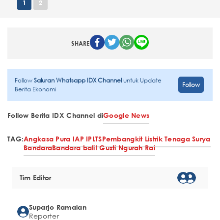
1
2
SHARE
Follow
Saluran Whatsapp IDX Channel
untuk Update
Follow
Berita Ekonomi
Follow Berita IDX Channel di
Google News
TAG:
Angkasa Pura I
AP I
PLTS
Pembangkit Listrik Tenaga Surya
Bandara
Bandara bali
I Gusti Ngurah Rai
Tim Editor
Suparjo Ramalan
Reporter