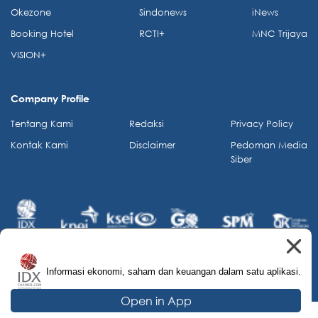
Okezone
Sindonews
iNews
Booking Hotel
RCTI+
MNC Trijaya
VISION+
Company Profile
Tentang Kami
Redaksi
Privacy Policy
Kontak Kami
Disclaimer
Pedoman Media
Siber
Informasi ekonomi, saham dan keuangan dalam satu aplikasi.
© 2026 IDX Channel. All Rights Reserved.
Open in App