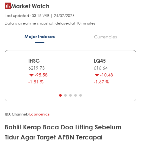
Market Watch
Last updated : 03.18 WIB | 24/07/2026
Data is a realtime snapshot, delayed at 10 minutes
Major Indexes
Currencies
IHSG
LQ45
6219.73
616.64
-95.58
-10.48
-1.51 %
-1.67 %
IDX Channel
Economics
Bahlil Kerap Baca Doa Lifting Sebelum
Tidur Agar Target APBN Tercapai