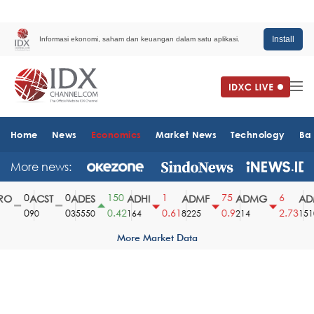
Install
Informasi ekonomi, saham dan keuangan dalam satu aplikasi.
Home
News
Economics
Market News
Technology
Ba
More news:
0
0
150
1
75
6
O
ACST
ADES
ADHI
ADMF
ADMG
ADM
0
0
0.42
0.61
0.9
2.73
90
35550
164
8225
214
1510
More Market Data