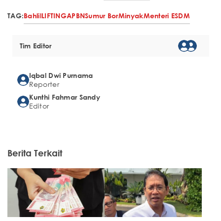
TAG:
Bahlil
LIFTING
APBN
Sumur Bor
Minyak
Menteri ESDM
Tim Editor
Iqbal Dwi Purnama
Reporter
Kunthi Fahmar Sandy
Editor
Berita Terkait