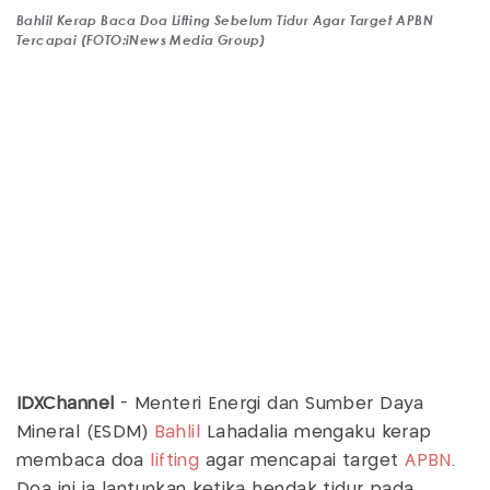
Bahlil Kerap Baca Doa Lifting Sebelum Tidur Agar Target APBN
Tercapai (FOTO:iNews Media Group)
IDXChannel
- Menteri Energi dan Sumber Daya
Mineral (ESDM)
Bahlil
Lahadalia mengaku kerap
membaca doa
lifting
agar mencapai target
APBN
.
Doa ini ia lantunkan ketika hendak tidur pada