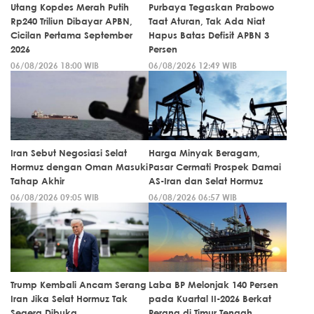
Utang Kopdes Merah Putih
Purbaya Tegaskan Prabowo
Rp240 Triliun Dibayar APBN,
Taat Aturan, Tak Ada Niat
Cicilan Pertama September
Hapus Batas Defisit APBN 3
2026
Persen
06/08/2026 18:00 WIB
06/08/2026 12:49 WIB
Iran Sebut Negosiasi Selat
Harga Minyak Beragam,
Hormuz dengan Oman Masuki
Pasar Cermati Prospek Damai
Tahap Akhir
AS-Iran dan Selat Hormuz
06/08/2026 09:05 WIB
06/08/2026 06:57 WIB
Trump Kembali Ancam Serang
Laba BP Melonjak 140 Persen
Iran Jika Selat Hormuz Tak
pada Kuartal II-2026 Berkat
Segera Dibuka
Perang di Timur Tengah