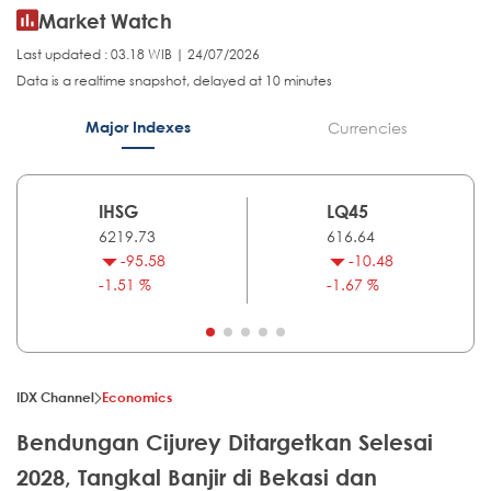
Market Watch
Last updated : 03.18 WIB | 24/07/2026
Data is a realtime snapshot, delayed at 10 minutes
Major Indexes
Currencies
IHSG
LQ45
6219.73
616.64
-95.58
-10.48
-1.51 %
-1.67 %
IDX Channel
Economics
Bendungan Cijurey Ditargetkan Selesai
2028, Tangkal Banjir di Bekasi dan