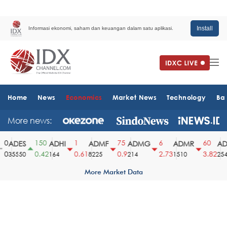
Install
Informasi ekonomi, saham dan keuangan dalam satu aplikasi.
Home
News
Economics
Market News
Technology
Ba
More news:
0
150
1
75
6
60
ADES
ADHI
ADMF
ADMG
ADMR
ADR
0
0.42
0.61
0.9
2.73
3.82
35550
164
8225
214
1510
2540
More Market Data