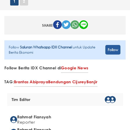
1
2
SHARE
Follow
Saluran Whatsapp IDX Channel
untuk Update
Follow
Berita Ekonomi
Follow Berita IDX Channel di
Google News
TAG:
Brantas Abipraya
Bendungan Cijurey
Banjir
Tim Editor
Rahmat Fiansyah
Reporter
Rahmat Fiansyah