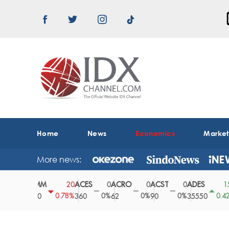
Home
News
Economics
Marke
More news:
ABMM
ACES
ACRO
ACST
ADES
ADH
0
20
0
0
0
150
0%
0.78%
0%
0%
0%
0.42%
2530
360
62
90
35550
164