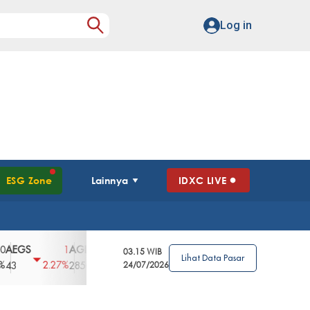
Log in
ESG Zone
Lainnya
IDXC LIVE
S
AGII
AGRO
AGRS
AHAP
AIMS
1
100
4
0
2
03.15 WIB
Lihat Data Pasar
2.27%
3.39%
2.63%
0%
2.04%
2850
148
24/07/2026
62
96
360