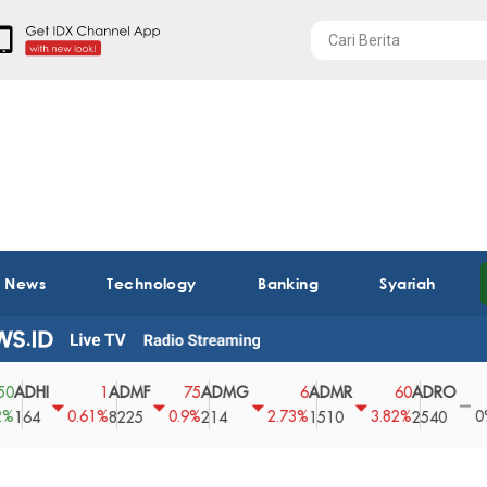
t News
Technology
Banking
Syariah
I
ADMF
ADMG
ADMR
ADRO
AEG
1
75
6
60
0
0.61%
0.9%
2.73%
3.82%
0%
8225
214
1510
2540
43