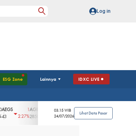
Log in
ESG Zone
Lainnya
IDXC LIVE
S
AGII
AGRO
AGRS
AHAP
AIMS
1
100
4
0
2
03.15 WIB
Lihat Data Pasar
2.27%
3.39%
2.63%
0%
2.04%
2850
148
24/07/2026
62
96
360