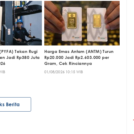
(PYFA) Tekan Rugi
Harga Emas Antam (ANTM) Turun
en Jadi Rp380 Juta
Rp20.000 Jadi Rp2.603.000 per
026
Gram, Cek Rinciannya
WIB
01/08/2026 10:15 WIB
ks Berita