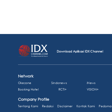
Download Aplikasi IDX Channel
Network
Okezone
Sindonews
iNews
Booking Hotel
RCTI+
VISION+
Company Profile
Tentang Kami
Redaksi
Disclaimer
Kontak Kami
Pedoman