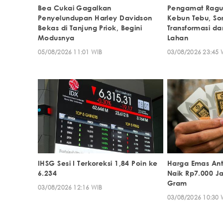
Bea Cukai Gagalkan
Pengamat Ragu
Penyelundupan Harley Davidson
Kebun Tebu, Sor
Bekas di Tanjung Priok, Begini
Transformasi da
Modusnya
Lahan
05/08/2026 11:01 WIB
03/08/2026 23:45 
IHSG Sesi I Terkoreksi 1,84 Poin ke
Harga Emas Ant
6.234
Naik Rp7.000 Ja
Gram
03/08/2026 12:16 WIB
03/08/2026 10:30 