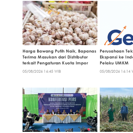
Harga Bawang Putih Naik, Bapanas
Perusahaan Tek
Terima Masukan dari Distributor
Ekspansi ke Ind
terkait Pengaturan Kuota Impor
Pelaku UMKM
05/08/2026 16:45 WIB
05/08/2026 16:14 