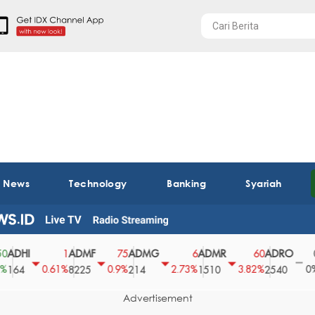
t News
Technology
Banking
Syariah
I
ADMF
ADMG
ADMR
ADRO
AEG
1
75
6
60
0
0.61%
0.9%
2.73%
3.82%
0%
8225
214
1510
2540
43
Advertisement