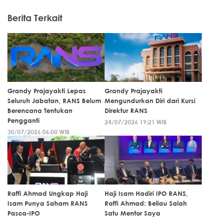
Berita Terkait
Grandy Prajayakti Lepas
Grandy Prajayakti
Seluruh Jabatan, RANS Belum
Mengundurkan Diri dari Kursi
Berencana Tentukan
Direktur RANS
Pengganti
24/07/2026 19:21 WIB
30/07/2026 06:00 WIB
Raffi Ahmad Ungkap Haji
Haji Isam Hadiri IPO RANS,
Isam Punya Saham RANS
Raffi Ahmad: Beliau Salah
Pasca-IPO
Satu Mentor Saya