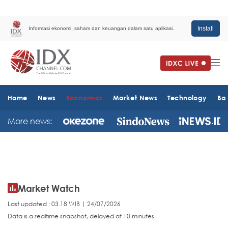
Install
Informasi ekonomi, saham dan keuangan dalam satu aplikasi.
Home
News
Economics
Market News
Technology
Ba
More news:
Market Watch
Last updated : 03.18 WIB | 24/07/2026
Data is a realtime snapshot, delayed at 10 minutes