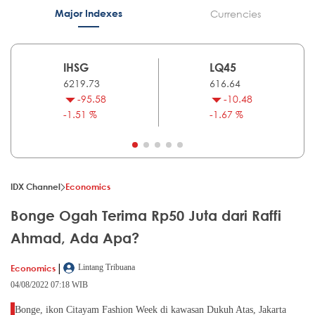
Major Indexes
Currencies
IHSG
LQ45
6219.73
616.64
-95.58
-10.48
-1.51 %
-1.67 %
IDX Channel
Economics
Bonge Ogah Terima Rp50 Juta dari Raffi
Ahmad, Ada Apa?
|
Economics
Lintang Tribuana
04/08/2022 07:18 WIB
Bonge, ikon Citayam Fashion Week di kawasan Dukuh Atas, Jakarta