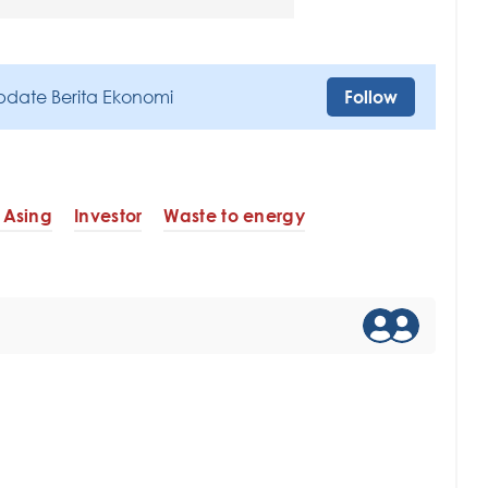
pdate Berita Ekonomi
Follow
 Asing
Investor
Waste to energy