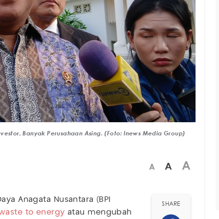
nvestor, Banyak Perusahaan Asing. (Foto: Inews Media Group)
A
A
A
Daya Anagata Nusantara (BPI
SHARE
waste to energy
atau mengubah