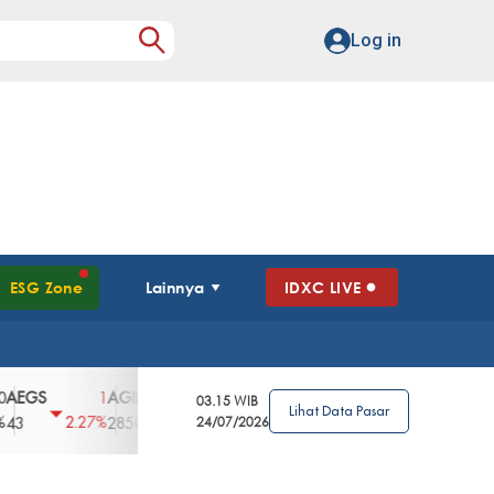
Log in
ESG Zone
Lainnya
IDXC LIVE
S
AGII
AGRO
AGRS
AHAP
AIMS
1
100
4
0
2
03.15 WIB
Lihat Data Pasar
2.27%
3.39%
2.63%
0%
2.04%
2850
148
24/07/2026
62
96
360