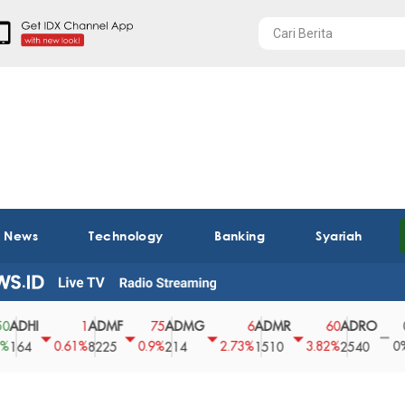
t News
Technology
Banking
Syariah
I
ADMF
ADMG
ADMR
ADRO
AEG
1
75
6
60
0
0.61%
0.9%
2.73%
3.82%
0%
8225
214
1510
2540
43