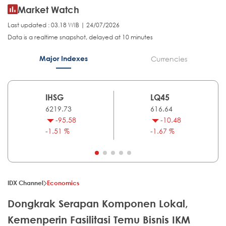
Market Watch
Last updated : 03.18 WIB | 24/07/2026
Data is a realtime snapshot, delayed at 10 minutes
Major Indexes
Currencies
IHSG
LQ45
6219.73
616.64
-95.58
-10.48
-1.51 %
-1.67 %
IDX Channel
Economics
Dongkrak Serapan Komponen Lokal,
Kemenperin Fasilitasi Temu Bisnis IKM