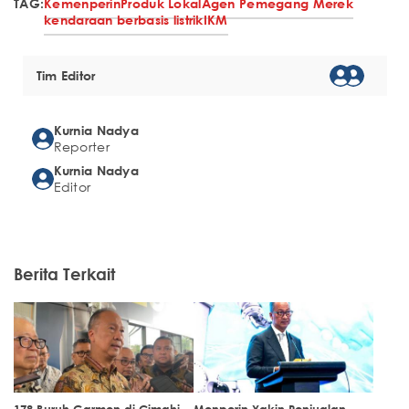
TAG:
Kemenperin
Produk Lokal
Agen Pemegang Merek
kendaraan berbasis listrik
IKM
Tim Editor
Kurnia Nadya
Reporter
Kurnia Nadya
Editor
Berita Terkait
178 Buruh Garmen di Cimahi
Menperin Yakin Penjualan