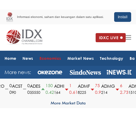
Install
Informasi ekonomi, saham dan keuangan dalam satu aplikasi.
Home
News
Economics
Market News
Technology
Ba
More news:
0
0
150
1
75
6
O
ACST
ADES
ADHI
ADMF
ADMG
ADM
0
0
0.42
0.61
0.9
2.73
90
35550
164
8225
214
1510
More Market Data