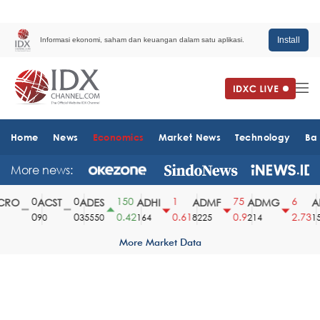
Install
Informasi ekonomi, saham dan keuangan dalam satu aplikasi.
Home
News
Economics
Market News
Technology
Ba
More news:
0
0
150
1
75
6
RO
ACST
ADES
ADHI
ADMF
ADMG
AD
0
0
0.42
0.61
0.9
2.73
90
35550
164
8225
214
151
More Market Data