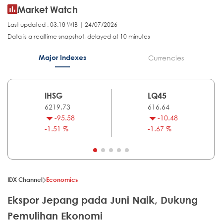
Market Watch
Last updated : 03.18 WIB | 24/07/2026
Data is a realtime snapshot, delayed at 10 minutes
Major Indexes
Currencies
IHSG
LQ45
6219.73
616.64
-95.58
-10.48
-1.51 %
-1.67 %
IDX Channel
Economics
Ekspor Jepang pada Juni Naik, Dukung
Pemulihan Ekonomi