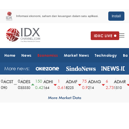
Install
Informasi ekonomi, saham dan keuangan dalam satu aplikasi.
Home
News
Economics
Market News
Technology
Ba
More news:
0
150
1
75
6
6
ACST
ADES
ADHI
ADMF
ADMG
ADMR
0
0.42
0.61
0.9
2.73
3
90
35550
164
8225
214
1510
More Market Data