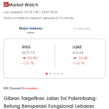
Market Watch
Last updated : 03.18 WIB | 24/07/2026
Data is a realtime snapshot, delayed at 10 minutes
Major Indexes
Currencies
IHSG
LQ45
6219.73
616.64
-95.58
-10.48
-1.51 %
-1.67 %
IDX Channel
Economics
Gibran Targetkan Jalan Tol Palembang-
Betung Beroperasi Fungsional Lebaran