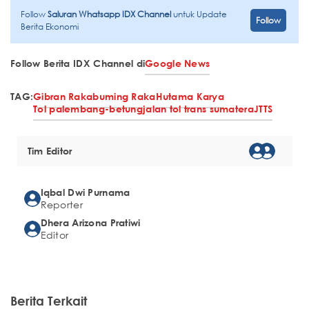
Follow
Saluran Whatsapp IDX Channel
untuk Update
Follow
Berita Ekonomi
Follow Berita IDX Channel di
Google News
TAG:
Gibran Rakabuming Raka
Hutama Karya
Tol palembang-betung
jalan tol trans sumatera
JTTS
Tim Editor
Iqbal Dwi Purnama
Reporter
Dhera Arizona Pratiwi
Editor
Berita Terkait