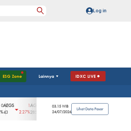
Log in
ESG Zone
Lainnya
IDXC LIVE
S
AGII
AGRO
AGRS
AHAP
AIMS
1
100
4
0
2
03.15 WIB
Lihat Data Pasar
2.27%
3.39%
2.63%
0%
2.04%
2850
148
24/07/2026
62
96
360