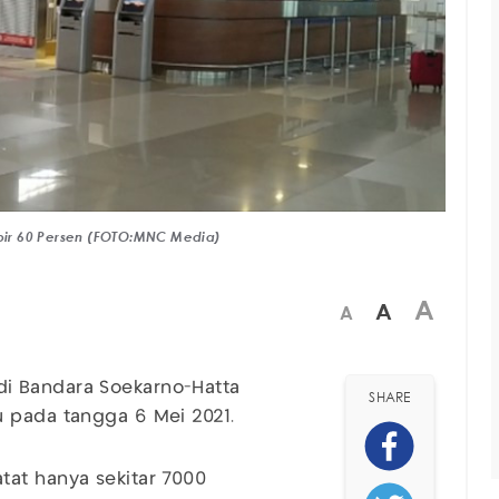
pir 60 Persen (FOTO:MNC Media)
A
A
A
i Bandara Soekarno-Hatta
SHARE
u pada tangga 6 Mei 2021.
tat hanya sekitar 7000