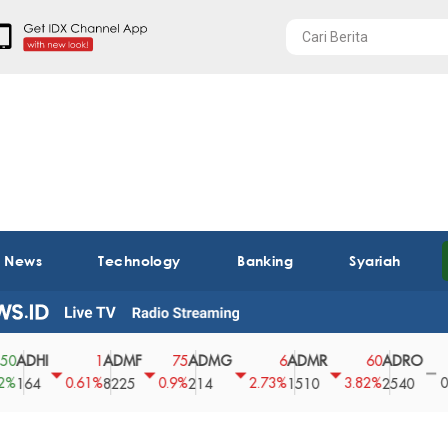
t News
Technology
Banking
Syariah
I
ADMF
ADMG
ADMR
ADRO
AEG
1
75
6
60
0
0.61%
0.9%
2.73%
3.82%
0%
8225
214
1510
2540
43