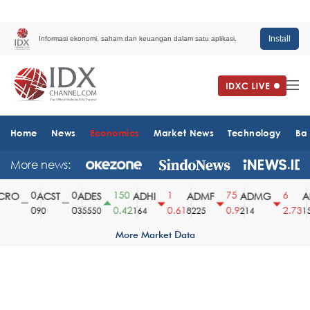
Install
Informasi ekonomi, saham dan keuangan dalam satu aplikasi.
Home
News
Economics
Market News
Technology
Ba
More news:
0
0
150
1
75
6
RO
ACST
ADES
ADHI
ADMF
ADMG
AD
0
0
0.42
0.61
0.9
2.73
90
35550
164
8225
214
151
More Market Data