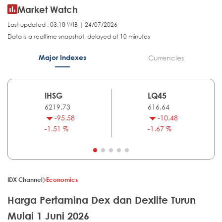
Market Watch
Last updated : 03.18 WIB | 24/07/2026
Data is a realtime snapshot, delayed at 10 minutes
Major Indexes
Currencies
IHSG
LQ45
6219.73
616.64
-95.58
-10.48
-1.51 %
-1.67 %
IDX Channel
Economics
Harga Pertamina Dex dan Dexlite Turun
Mulai 1 Juni 2026