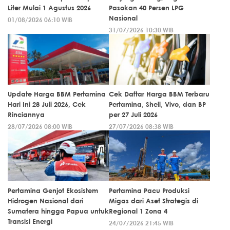
Liter Mulai 1 Agustus 2026
Pasokan 40 Persen LPG
Nasional
01/08/2026 06:10 WIB
31/07/2026 10:30 WIB
Update Harga BBM Pertamina
Cek Daftar Harga BBM Terbaru
Hari Ini 28 Juli 2026, Cek
Pertamina, Shell, Vivo, dan BP
Rinciannya
per 27 Juli 2026
28/07/2026 08:00 WIB
27/07/2026 08:38 WIB
Pertamina Genjot Ekosistem
Pertamina Pacu Produksi
Hidrogen Nasional dari
Migas dari Aset Strategis di
Sumatera hingga Papua untuk
Regional 1 Zona 4
Transisi Energi
24/07/2026 21:45 WIB