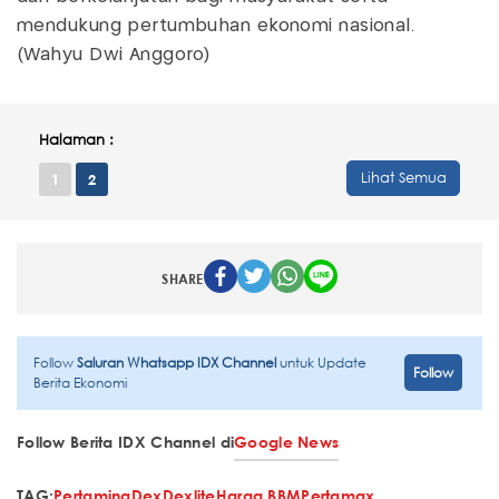
mendukung pertumbuhan ekonomi nasional.
(Wahyu Dwi Anggoro)
Halaman :
Lihat Semua
1
2
SHARE
Follow
Saluran Whatsapp IDX Channel
untuk Update
Follow
Berita Ekonomi
Follow Berita IDX Channel di
Google News
TAG:
Pertamina
Dex
Dexlite
Harga BBM
Pertamax