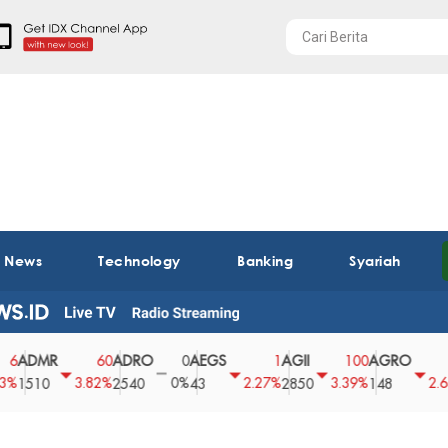
t News
Technology
Banking
Syariah
MR
ADRO
AEGS
AGII
AGRO
AG
60
0
1
100
4
3.82%
0%
2.27%
3.39%
2.63%
10
2540
43
2850
148
62