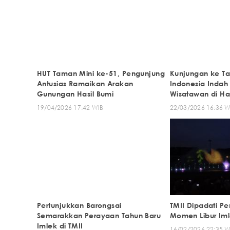
HUT Taman Mini ke-51, Pengunjung
Kunjungan ke T
Antusias Ramaikan Arakan
Indonesia Indah
Gunungan Hasil Bumi
Wisatawan di Ha
19/04/2026 17:42 WIB
22/03/2026 16:36 W
Pertunjukkan Barongsai
TMII Dipadati P
Semarakkan Perayaan Tahun Baru
Momen Libur Im
Imlek di TMII
16/02/2026 22:35 W