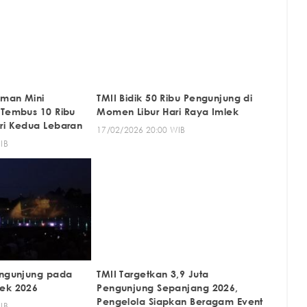
aman Mini
TMII Bidik 50 Ribu Pengunjung di
 Tembus 10 Ribu
Momen Libur Hari Raya Imlek
ri Kedua Lebaran
17/02/2026 20:00 WIB
IB
engunjung pada
TMII Targetkan 3,9 Juta
lek 2026
Pengunjung Sepanjang 2026,
Pengelola Siapkan Beragam Event
IB