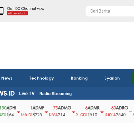
t News
Technology
Banking
Syariah
HI
ADMF
ADMG
ADMR
ADRO
AE
1
75
6
60
0
0.61%
0.9%
2.73%
3.82%
0%
4
8225
214
1510
2540
43