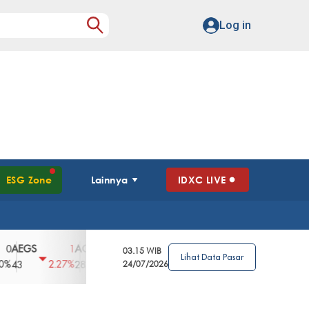
Log in
ESG Zone
Lainnya
IDXC LIVE
GS
AGII
AGRO
AGRS
AHAP
AIM
1
100
4
0
2
03.15 WIB
Lihat Data Pasar
2.27%
3.39%
2.63%
0%
2.04%
2850
148
24/07/2026
62
96
360