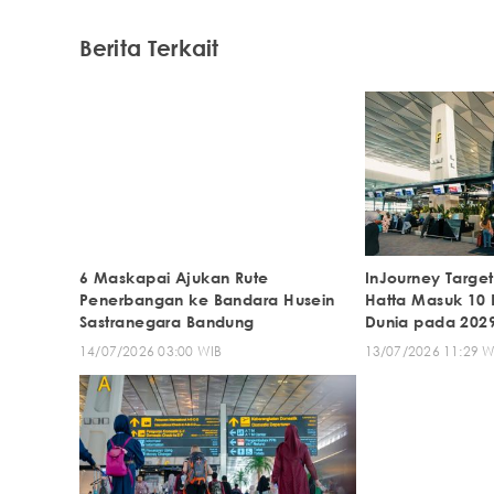
Berita Terkait
6 Maskapai Ajukan Rute
InJourney Targe
Penerbangan ke Bandara Husein
Hatta Masuk 10 
Sastranegara Bandung
Dunia pada 202
14/07/2026 03:00 WIB
13/07/2026 11:29 W