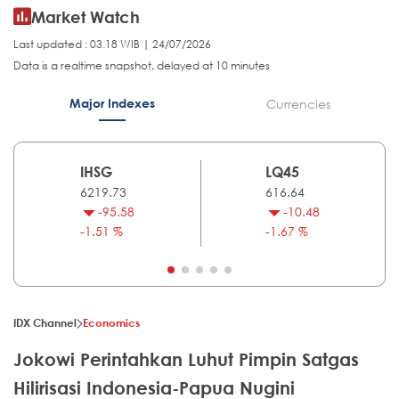
Market Watch
Last updated : 03.18 WIB | 24/07/2026
Data is a realtime snapshot, delayed at 10 minutes
Major Indexes
Currencies
IHSG
LQ45
6219.73
616.64
-95.58
-10.48
-1.51 %
-1.67 %
IDX Channel
Economics
Jokowi Perintahkan Luhut Pimpin Satgas
Hilirisasi Indonesia-Papua Nugini