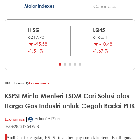
Major Indexes
Currencies
IHSG
LQ45
6219.73
616.64
-95.58
-10.48
-1.51 %
-1.67 %
IDX Channel
Economics
KSPSI Minta Menteri ESDM Cari Solusi atas
Harga Gas Industri untuk Cegah Badai PHK
|
Economics
Achmad Al Fiqri
07/06/2026 17:54 WIB
Andi Gani mengaku, KSPSI telah berupaya untuk bertemu Bahlil guna