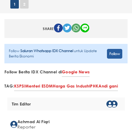
1
2
SHARE
Follow
Saluran Whatsapp IDX Channel
untuk Update
Follow
Berita Ekonomi
Follow Berita IDX Channel di
Google News
TAG:
KSPSI
Menteri ESDM
Harga Gas Industri
PHK
Andi gani
Tim Editor
Achmad Al Fiqri
Reporter