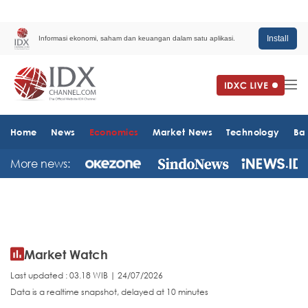
Install
Informasi ekonomi, saham dan keuangan dalam satu aplikasi.
Home
News
Economics
Market News
Technology
Ba
More news:
Market Watch
Last updated : 03.18 WIB | 24/07/2026
Data is a realtime snapshot, delayed at 10 minutes