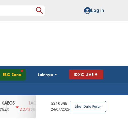
Log in
ESG Zone
Lainnya
IDXC LIVE
GS
AGII
AGRO
AGRS
AHAP
AIM
1
100
4
0
2
03.15 WIB
Lihat Data Pasar
2.27%
3.39%
2.63%
0%
2.04%
2850
148
24/07/2026
62
96
360