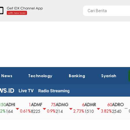
t News
Technology
Banking
Syariah
HI
ADMF
ADMG
ADMR
ADRO
AE
1
75
6
60
0
0.61%
0.9%
2.73%
3.82%
0%
4
8225
214
1510
2540
43