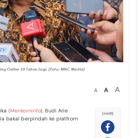
ing Online 20 Tahun Lagi. (Foto: MNC Media)
A
A
A
ka (
Menkominfo
), Budi Arie
SHARE
ia bakal berpindah ke platfrom