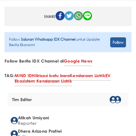
SHARE
Follow
Saluran Whatsapp IDX Channel
untuk Update
Follow
Berita Ekonomi
Follow Berita IDX Channel di
Google News
TAG:
MIND ID
Hilirisasi batu bara
Kendaraan Listrik
EV
Ekosistem Kendaraan Listrik
Tim Editor
Atikah Umiyani
Reporter
Dhera Arizona Pratiwi