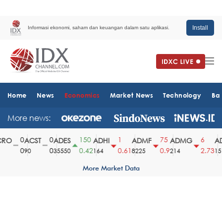
Install
Informasi ekonomi, saham dan keuangan dalam satu aplikasi.
Home
News
Economics
Market News
Technology
Ba
More news:
0
0
150
1
75
6
O
ACST
ADES
ADHI
ADMF
ADMG
AD
0
0
0.42
0.61
0.9
2.73
90
35550
164
8225
214
1510
More Market Data