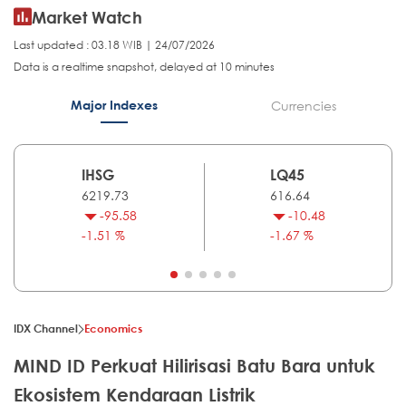
Market Watch
Last updated : 03.18 WIB | 24/07/2026
Data is a realtime snapshot, delayed at 10 minutes
Major Indexes
Currencies
IHSG
LQ45
6219.73
616.64
-95.58
-10.48
-1.51 %
-1.67 %
IDX Channel
Economics
MIND ID Perkuat Hilirisasi Batu Bara untuk
Ekosistem Kendaraan Listrik