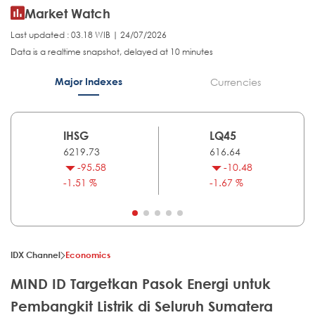
Market Watch
Last updated : 03.18 WIB | 24/07/2026
Data is a realtime snapshot, delayed at 10 minutes
Major Indexes
Currencies
IHSG
LQ45
6219.73
616.64
-95.58
-10.48
-1.51 %
-1.67 %
IDX Channel
Economics
MIND ID Targetkan Pasok Energi untuk
Pembangkit Listrik di Seluruh Sumatera