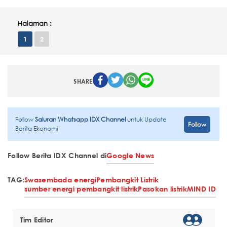
Halaman :
1
2
SHARE
Follow
Saluran Whatsapp IDX Channel
untuk Update
Follow
Berita Ekonomi
Follow Berita IDX Channel di
Google News
TAG:
Swasembada energi
Pembangkit Listrik
sumber energi pembangkit listrik
Pasokan listrik
MIND ID
Tim Editor