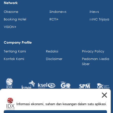
Network
Okezone
Sindonews
iNews
Booking Hotel
RCTI+
MNC Trijaya
VISION+
Company Profile
Tentang Kami
Redaksi
Privacy Policy
Kontak Kami
Disclaimer
Pedoman Media
Siber
Informasi ekonomi, saham dan keuangan dalam satu aplikasi.
© 2026 IDX Channel. All Rights Reserved.