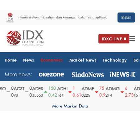
Install
Informasi ekonomi, saham dan keuangan dalam satu aplikasi.
Home
News
Economics
Market News
Technology
Ba
More news:
0
0
150
1
75
6
O
ACST
ADES
ADHI
ADMF
ADMG
ADM
0
0
0.42
0.61
0.9
2.73
90
35550
164
8225
214
1510
More Market Data