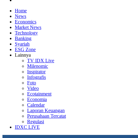
Home
News
Economics
Market News
Technology
Banking
Syariah
ESG Zone
Lainnya
TV IDX Live
Milenomic
Inspirator
Infografis
Foto
Video
Ecotainment
Economia
Calendar
Laporan Keuangan
Perusahaan Tercatat
Regulasi
IDXC LIVE