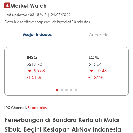
Market Watch
Last updated : 03.18 WIB | 24/07/2026
Data is a realtime snapshot, delayed at 10 minutes
Major Indexes
Currencies
IHSG
LQ45
6219.73
616.64
-95.58
-10.48
-1.51 %
-1.67 %
IDX Channel
Economics
Penerbangan di Bandara Kertajati Mulai
Sibuk, Begini Kesiapan AirNav Indonesia