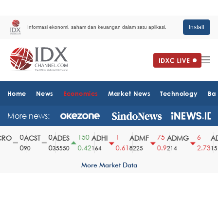
Install
Informasi ekonomi, saham dan keuangan dalam satu aplikasi.
Home
News
Economics
Market News
Technology
Ba
More news:
0
0
150
1
75
6
RO
ACST
ADES
ADHI
ADMF
ADMG
AD
0
0
0.42
0.61
0.9
2.73
90
35550
164
8225
214
151
More Market Data