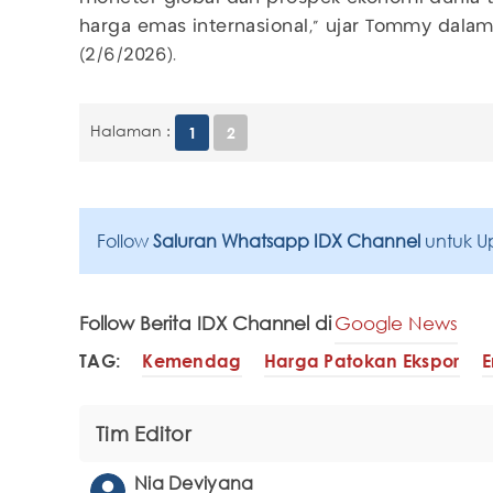
harga emas internasional,” ujar Tommy dalam 
(2/6/2026).
Halaman :
1
2
Follow
Saluran Whatsapp IDX Channel
untuk U
Follow Berita IDX Channel di
Google News
TAG:
Kemendag
Harga Patokan Ekspor
Tim Editor
Nia Deviyana