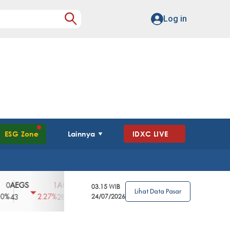
Log in
ESG Zone
Lainnya
IDXC LIVE
GS
AGII
AGRO
AGRS
AHAP
AIM
1
100
4
0
2
03.15 WIB
Lihat Data Pasar
2.27%
3.39%
2.63%
0%
2.04%
2850
148
24/07/2026
62
96
360