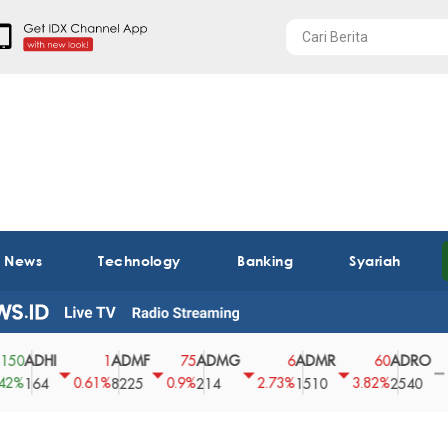
t News
Technology
Banking
Syariah
HI
ADMF
ADMG
ADMR
ADRO
AE
1
75
6
60
0
0.61%
0.9%
2.73%
3.82%
0%
4
8225
214
1510
2540
43