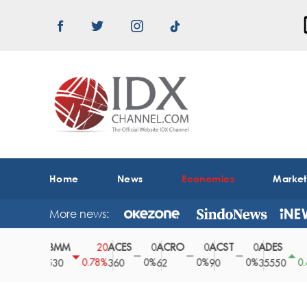
Home
News
Economics
Marke
More news:
ABMM
ACES
ACRO
ACST
ADES
AD
0
20
0
0
0
150
0%
0.78%
0%
0%
0%
0.42%
2530
360
62
90
35550
16