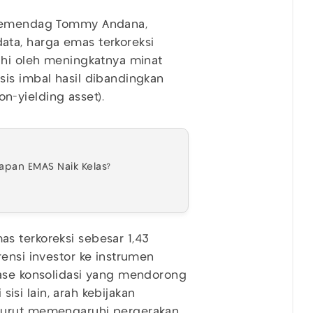
i Kemendag Tommy Andana,
ta, harga emas terkoreksi
uhi oleh meningkatnya minat
is imbal hasil dibandingkan
n-yielding asset).
apan EMAS Naik Kelas?
s terkoreksi sebesar 1,43
ensi investor ke instrumen
fase konsolidasi yang mendorong
 sisi lain, arah kebijakan
turut memengaruhi pergerakan