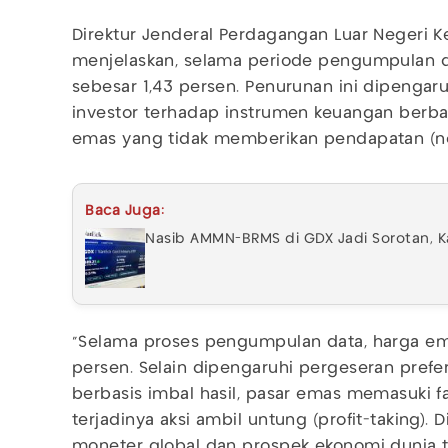
Direktur Jenderal Perdagangan Luar Neger
menjelaskan, selama periode pengumpulan da
sebesar 1,43 persen. Penurunan ini dipengar
investor terhadap instrumen keuangan berbas
emas yang tidak memberikan pendapatan (no
Baca Juga:
Nasib AMMN-BRMS di GDX Jadi Sorotan, K
“Selama proses pengumpulan data, harga ema
persen. Selain dipengaruhi pergeseran prefer
berbasis imbal hasil, pasar emas memasuki 
terjadinya aksi ambil untung (profit-taking). Di
moneter global dan prospek ekonomi dunia 