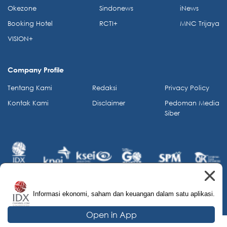
Okezone
Sindonews
iNews
Booking Hotel
RCTI+
MNC Trijaya
VISION+
Company Profile
Tentang Kami
Redaksi
Privacy Policy
Kontak Kami
Disclaimer
Pedoman Media
Siber
Informasi ekonomi, saham dan keuangan dalam satu aplikasi.
© 2026 IDX Channel. All Rights Reserved.
Open in App