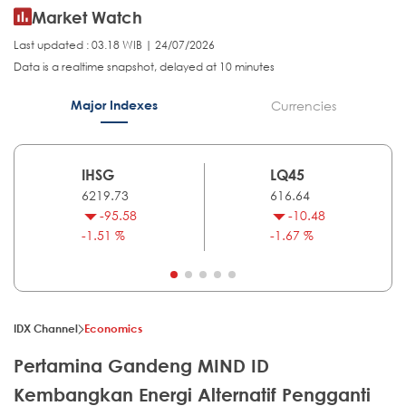
Market Watch
Last updated : 03.18 WIB | 24/07/2026
Data is a realtime snapshot, delayed at 10 minutes
Major Indexes
Currencies
IHSG
LQ45
6219.73
616.64
-95.58
-10.48
-1.51 %
-1.67 %
IDX Channel
Economics
Pertamina Gandeng MIND ID
Kembangkan Energi Alternatif Pengganti