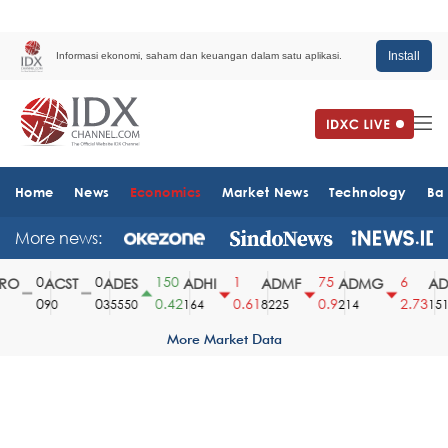
Install
Informasi ekonomi, saham dan keuangan dalam satu aplikasi.
Home
News
Economics
Market News
Technology
Ba
More news:
0
0
150
1
75
6
O
ACST
ADES
ADHI
ADMF
ADMG
ADM
0
0
0.42
0.61
0.9
2.73
90
35550
164
8225
214
1510
More Market Data