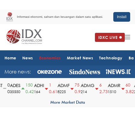
Install
Informasi ekonomi, saham dan keuangan dalam satu aplikasi.
Home
News
Economics
Market News
Technology
Ba
More news:
0
150
1
75
6
60
ADES
ADHI
ADMF
ADMG
ADMR
A
0
0.42
0.61
0.9
2.73
3.82
35550
164
8225
214
1510
25
More Market Data