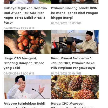
Purbaya Tegaskan Prabowo
Prabowo Undang Peneliti BRIN
Taat Aturan, Tak Ada Niat
ke Istana, Bahas Riset Pangan
Hapus Batas Defisit APBN 3
hingga Energi
Persen
06/08/2026 11:03 WIB
06/08/2026 12:49 WIB
Harga CPO Menguat,
Bursa Mineral Beroperasi 1
Ditopang Harapan Ekspor
Januari 2027, Prabowo Bakal
yang Solid
Pilih Pimpinan Pengawasnya
05/08/2026 16:00 WIB
04/08/2026 23:06 WIB
Prabowo Perintahkan Bahlil
Harga CPO Menguat,