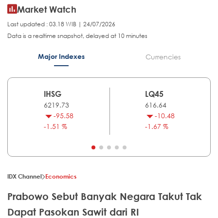
Market Watch
Last updated : 03.18 WIB | 24/07/2026
Data is a realtime snapshot, delayed at 10 minutes
Major Indexes
Currencies
IHSG
LQ45
6219.73
616.64
-95.58
-10.48
-1.51 %
-1.67 %
IDX Channel
Economics
Prabowo Sebut Banyak Negara Takut Tak
Dapat Pasokan Sawit dari RI