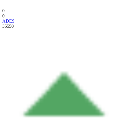
0
0
ADES
35550