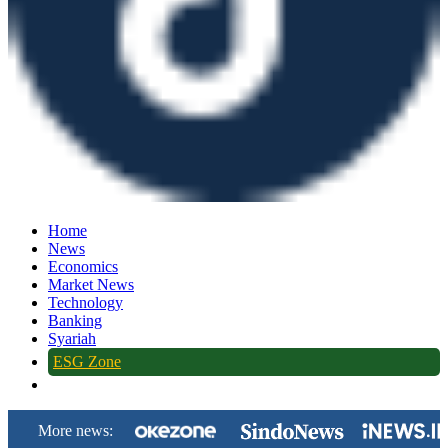
Home
News
Economics
Market News
Technology
Banking
Syariah
ESG Zone
More news: