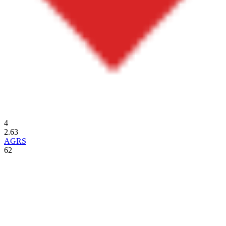
4
2.63
AGRS
62