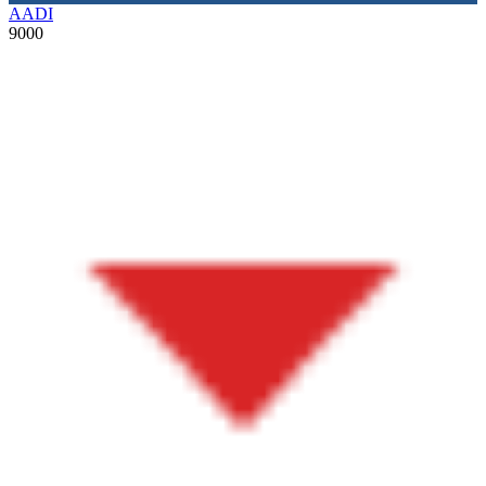
AADI
9000