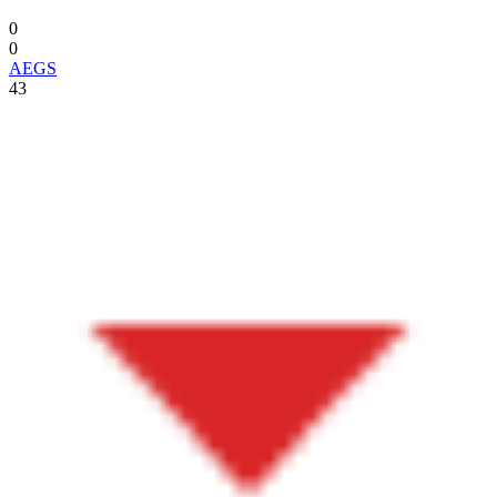
0
0
AEGS
43