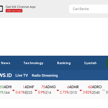
t News
Technology
Banking
Syariah
I
ADMF
ADMG
ADMR
ADRO
AEG
1
75
6
60
0
0.61%
0.9%
2.73%
3.82%
0%
8225
214
1510
2540
43