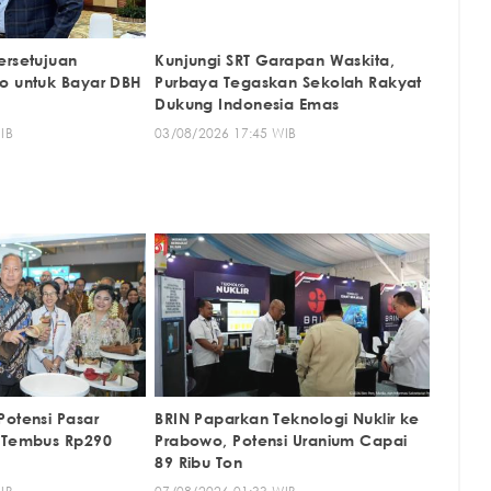
ersetujuan
Kunjungi SRT Garapan Waskita,
o untuk Bayar DBH
Purbaya Tegaskan Sekolah Rakyat
Dukung Indonesia Emas
IB
03/08/2026 17:45 WIB
Potensi Pasar
BRIN Paparkan Teknologi Nuklir ke
l Tembus Rp290
Prabowo, Potensi Uranium Capai
89 Ribu Ton