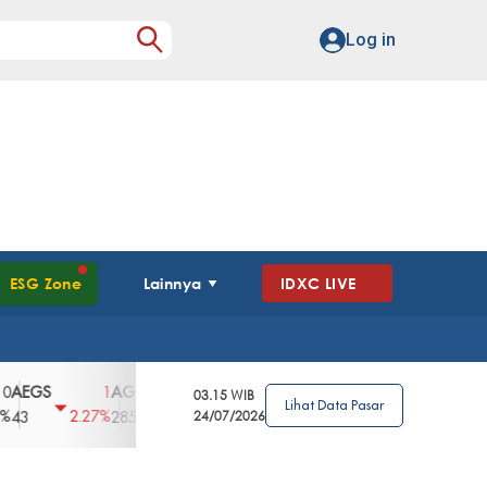
Log in
ESG Zone
Lainnya
IDXC LIVE
S
AGII
AGRO
AGRS
AHAP
AIMS
1
100
4
0
2
03.15 WIB
Lihat Data Pasar
2.27%
3.39%
2.63%
0%
2.04%
2850
148
24/07/2026
62
96
360