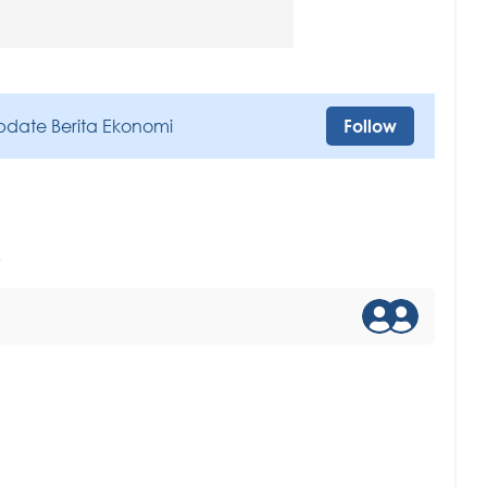
pdate Berita Ekonomi
Follow
7