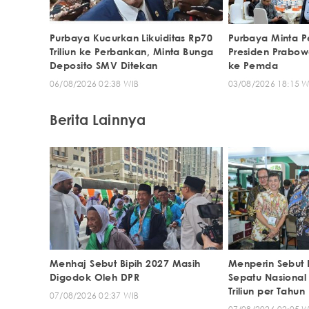
Purbaya Kucurkan Likuiditas Rp70
Purbaya Minta P
Triliun ke Perbankan, Minta Bunga
Presiden Prabow
Deposito SMV Ditekan
ke Pemda
06/08/2026 02:38 WIB
03/08/2026 18:15 W
Berita Lainnya
Menhaj Sebut Bipih 2027 Masih
Menperin Sebut 
Digodok Oleh DPR
Sepatu Nasiona
Triliun per Tahun
07/08/2026 02:37 WIB