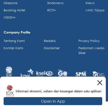
Okezone
Sindonews
iNews
Booking Hotel
RCTI+
MNC Trijaya
VISION+
Company Profile
Tentang Kami
Redaksi
Privacy Policy
Kontak Kami
Disclaimer
Pedoman Media
Siber
Informasi ekonomi, saham dan keuangan dalam satu aplikasi.
© 2026 IDX Channel. All Rights Reserved.
Open in App