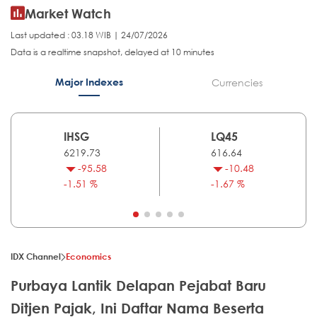
Market Watch
Last updated : 03.18 WIB | 24/07/2026
Data is a realtime snapshot, delayed at 10 minutes
Major Indexes
Currencies
IHSG
LQ45
6219.73
616.64
-95.58
-10.48
-1.51 %
-1.67 %
IDX Channel
Economics
Purbaya Lantik Delapan Pejabat Baru
Ditjen Pajak, Ini Daftar Nama Beserta