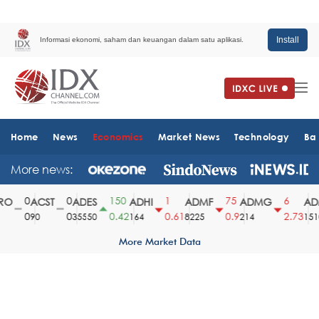
Install
Informasi ekonomi, saham dan keuangan dalam satu aplikasi.
Home
News
Economics
Market News
Technology
Ba
More news:
0
0
150
1
75
6
O
ACST
ADES
ADHI
ADMF
ADMG
ADM
0
0
0.42
0.61
0.9
2.73
90
35550
164
8225
214
1510
More Market Data