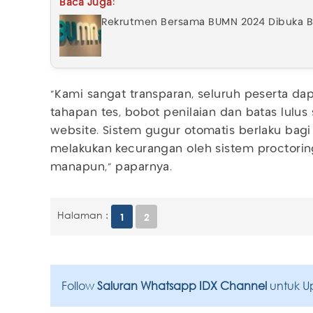
Baca Juga:
Rekrutmen Bersama BUMN 2024 Dibuka Bes
"Kami sangat transparan, seluruh peserta da
tahapan tes, bobot penilaian dan batas lulus 
website. Sistem gugur otomatis berlaku bagi
melakukan kecurangan oleh sistem proctoring
manapun," paparnya.
Halaman :
1
2
Follow
Saluran Whatsapp IDX Channel
untuk U