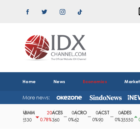
Home
News
Economics
Marke
More news:
ABMM
ACES
ACRO
ACST
ADES
0
20
0
0
0
150
0%
0.78%
0%
0%
0%
0.42%
2530
360
62
90
35550