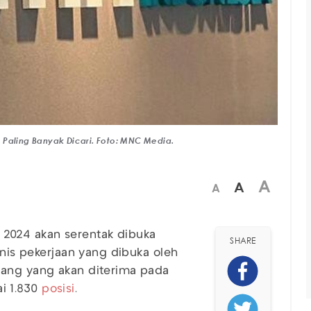
 Paling Banyak Dicari. Foto: MNC Media.
A
A
A
) 2024 akan serentak dibuka
SHARE
enis pekerjaan yang dibuka oleh
rang yang akan diterima pada
i 1.830
posisi
.