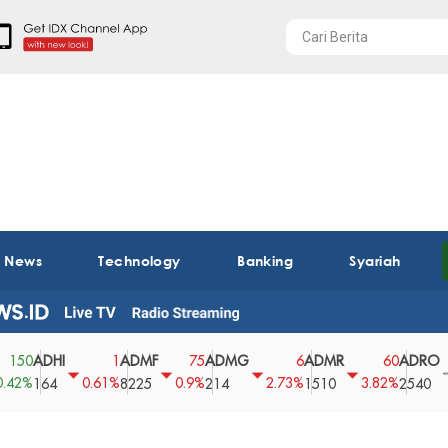
t News
Technology
Banking
Syariah
ADHI
ADMF
ADMG
ADMR
ADRO
A
1
75
6
60
0
0.61%
0.9%
2.73%
3.82%
0%
164
8225
214
1510
2540
4