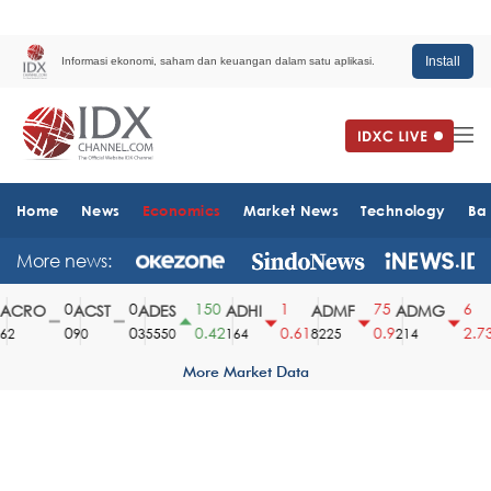
Install
Informasi ekonomi, saham dan keuangan dalam satu aplikasi.
Home
News
Economics
Market News
Technology
Ba
More news:
0
0
150
1
75
6
CRO
ACST
ADES
ADHI
ADMF
ADMG
0
0
0.42
0.61
0.9
2.73
2
90
35550
164
8225
214
1
More Market Data