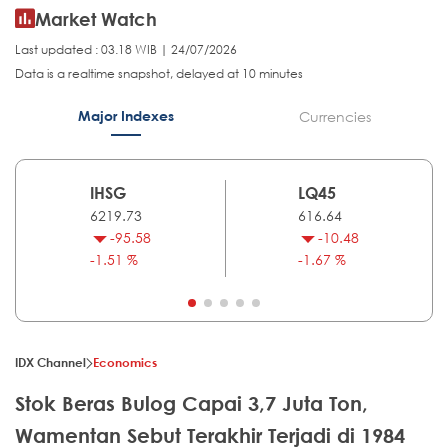
Market Watch
Last updated : 03.18 WIB | 24/07/2026
Data is a realtime snapshot, delayed at 10 minutes
Major Indexes
Currencies
IHSG
LQ45
6219.73
616.64
-95.58
-10.48
-1.51 %
-1.67 %
IDX Channel
Economics
Stok Beras Bulog Capai 3,7 Juta Ton,
Wamentan Sebut Terakhir Terjadi di 1984