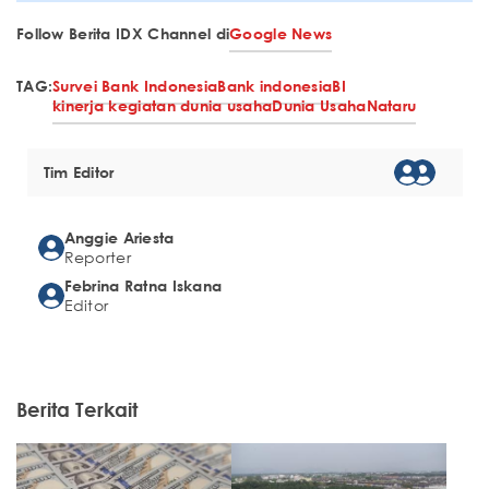
Follow Berita IDX Channel di
Google News
TAG:
Survei Bank Indonesia
Bank indonesia
BI
kinerja kegiatan dunia usaha
Dunia Usaha
Nataru
Tim Editor
Anggie Ariesta
Reporter
Febrina Ratna Iskana
Editor
Berita Terkait