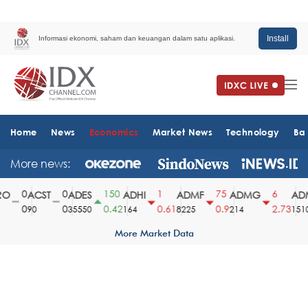
Install
Informasi ekonomi, saham dan keuangan dalam satu aplikasi.
Home
News
Economics
Market News
Technology
Ba
More news:
0
0
150
1
75
6
O
ACST
ADES
ADHI
ADMF
ADMG
ADM
0
0
0.42
0.61
0.9
2.73
90
35550
164
8225
214
1510
More Market Data