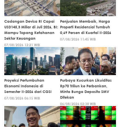
Cadangan Devisa RI Capai
Penjualan Membaik, Harga
USD145,3 Miliar di Juli 2026, BI:
Properti Residensial Tumbuh
Mampu Topang Ketahanan
0,69 Persen di Kuartal II-2026
Sektor Keuangan
07/08/2026 11:45 WIB
07/08/2026 12:21 WIB
Proyeksi Pertumbuhan
Purbaya Kucurkan Likuiditas
Ekonomi Indonesia di
Rp70 Triliun ke Perbankan,
Semester II-2026 dari CGSI
Minta Bunga Deposito SMV
Ditekan
07/08/2026 06:15 WIB
06/08/2026 02:38 WIB