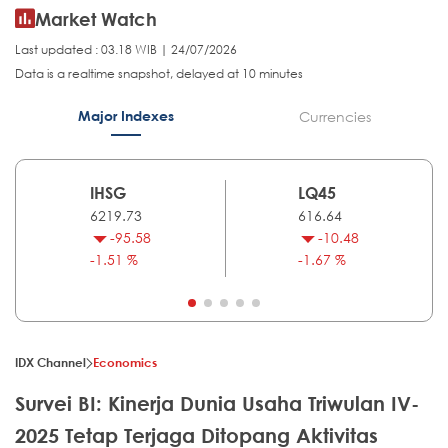
Market Watch
Last updated : 03.18 WIB | 24/07/2026
Data is a realtime snapshot, delayed at 10 minutes
Major Indexes
Currencies
IHSG
LQ45
6219.73
616.64
-95.58
-10.48
-1.51 %
-1.67 %
IDX Channel
Economics
Survei BI: Kinerja Dunia Usaha Triwulan IV-
2025 Tetap Terjaga Ditopang Aktivitas