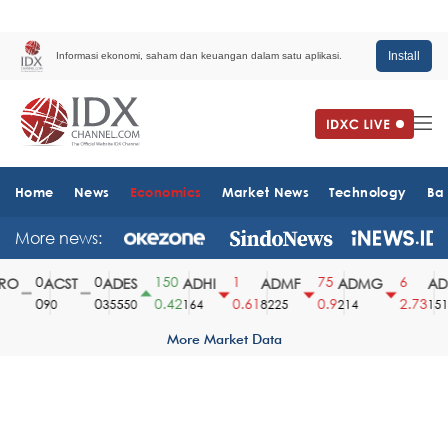
Install
Informasi ekonomi, saham dan keuangan dalam satu aplikasi.
Home
News
Economics
Market News
Technology
Ba
More news:
0
0
150
1
75
6
O
ACST
ADES
ADHI
ADMF
ADMG
ADM
0
0
0.42
0.61
0.9
2.73
90
35550
164
8225
214
1510
More Market Data