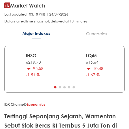
Market Watch
Last updated : 03.18 WIB | 24/07/2026
Data is a realtime snapshot, delayed at 10 minutes
Major Indexes
Currencies
IHSG
LQ45
6219.73
616.64
-95.58
-10.48
-1.51 %
-1.67 %
IDX Channel
Economics
Tertinggi Sepanjang Sejarah, Wamentan
Sebut Stok Beras RI Tembus 5 Juta Ton di