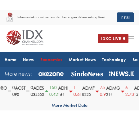
Install
Informasi ekonomi, saham dan keuangan dalam satu aplikasi.
Home
News
Economics
Market News
Technology
Ba
More news:
0
0
150
1
75
6
O
ACST
ADES
ADHI
ADMF
ADMG
AD
0
0
0.42
0.61
0.9
2.73
90
35550
164
8225
214
1510
More Market Data