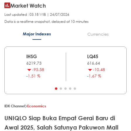
Market Watch
Last updated : 03.18 WIB | 24/07/2026
Data is a realtime snapshot, delayed at 10 minutes
Major Indexes
Currencies
IHSG
LQ45
6219.73
616.64
-95.58
-10.48
-1.51 %
-1.67 %
IDX Channel
Economics
UNIQLO Siap Buka Empat Gerai Baru di
Awal 2025, Salah Satunya Pakuwon Mall