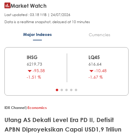
Market Watch
Last updated : 03.18 WIB | 24/07/2026
Data is a realtime snapshot, delayed at 10 minutes
Major Indexes
Currencies
IHSG
LQ45
6219.73
616.64
-95.58
-10.48
-1.51 %
-1.67 %
IDX Channel
Economics
Utang AS Dekati Level Era PD II, Defisit
APBN Diproyeksikan Capai USD1,9 Triliun