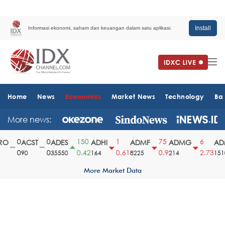
Install
Informasi ekonomi, saham dan keuangan dalam satu aplikasi.
Home
News
Economics
Market News
Technology
Ba
More news:
0
0
150
1
75
6
O
ACST
ADES
ADHI
ADMF
ADMG
ADM
0
0
0.42
0.61
0.9
2.73
90
35550
164
8225
214
1510
More Market Data