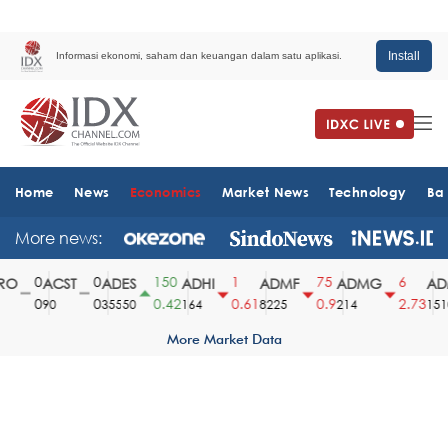
Install
Informasi ekonomi, saham dan keuangan dalam satu aplikasi.
Home
News
Economics
Market News
Technology
Ba
More news:
0
0
150
1
75
6
O
ACST
ADES
ADHI
ADMF
ADMG
ADM
0
0
0.42
0.61
0.9
2.73
90
35550
164
8225
214
1510
More Market Data