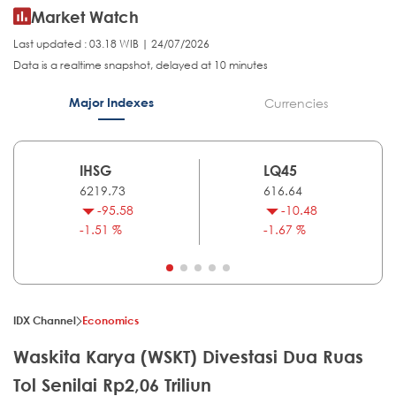
Market Watch
Last updated : 03.18 WIB | 24/07/2026
Data is a realtime snapshot, delayed at 10 minutes
Major Indexes
Currencies
IHSG
LQ45
6219.73
616.64
-95.58
-10.48
-1.51 %
-1.67 %
IDX Channel
Economics
Waskita Karya (WSKT) Divestasi Dua Ruas
Tol Senilai Rp2,06 Triliun