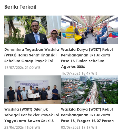
Berita Terkait
Danantara Tegaskan Waskita
Waskita Karya (WSKT) Kebut
(WSKT) Harus Sehat Finansial
Pembangunan LRT Jakarta
Sebelum Garap Proyek Tol
Fase 1B Tuntas sebelum
Agustus 2026
19/07/2026 21:00 WIB
15/07/2026 18:49 WIB
Waskita (WSKT) Ditunjuk
Waskita Karya (WSKT) Kebut
sebagai Kontraktor Proyek Tol
Pembangunan LRT Jakarta
Yogyakarta-Bawen Seksi 3
Fase 1B, Progres 93,07 Persen
23/06/2026 15:08 WIB
03/06/2026 19:19 WIB