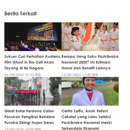
Berita Terkait
Sukses Curi Perhatian Audiens,
Berapa Uang Saku Paskibraka
Film Ghost in the Cell Akan
Nasional 2025? Ini Estimasi
Tayang di 86 Negara
Honor dan Benefit Lainnya
06/04/2026 09:33 WIB
13/08/2025 17:40 WIB
Gladi Kotor Perdana Calon
Cerita Zalfa, Anak Petani
Pasukan Pengibar Bendera
Cokelat yang Lolos Seleksi
Pusaka Diringi Hujan Deras
Paskibraka Nasional meski
Terkendala Ekonomi
12/08/2025 12:00 WIB