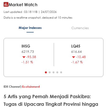
Market Watch
Last updated : 03.18 WIB | 24/07/2026
Data is a realtime snapshot, delayed at 10 minutes
Major Indexes
Currencies
IHSG
LQ45
6219.73
616.64
-95.58
-10.48
-1.51 %
-1.67 %
IDX Channel
Ecotainment
5 Artis yang Pernah Menjadi Paskibra:
Tugas di Upacara Tingkat Provinsi hingga