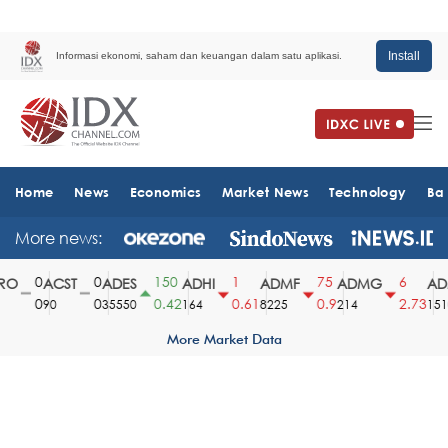
Install
Informasi ekonomi, saham dan keuangan dalam satu aplikasi.
Home
News
Economics
Market News
Technology
Ba
More news:
0
0
150
1
75
6
O
ACST
ADES
ADHI
ADMF
ADMG
ADM
0
0
0.42
0.61
0.9
2.73
90
35550
164
8225
214
1510
More Market Data