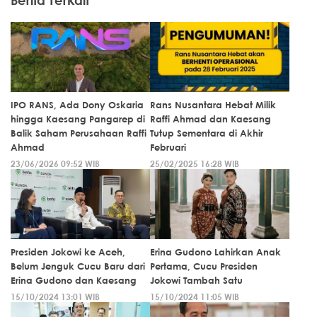
IPO RANS, Ada Dony Oskaria
Rans Nusantara Hebat Milik
hingga Kaesang Pangarep di
Raffi Ahmad dan Kaesang
Balik Saham Perusahaan Raffi
Tutup Sementara di Akhir
Ahmad
Februari
23/06/2026 09:52 WIB
25/02/2025 16:28 WIB
Presiden Jokowi ke Aceh,
Erina Gudono Lahirkan Anak
Belum Jenguk Cucu Baru dari
Pertama, Cucu Presiden
Erina Gudono dan Kaesang
Jokowi Tambah Satu
15/10/2024 13:01 WIB
15/10/2024 11:05 WIB