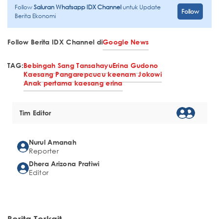
Follow
Saluran Whatsapp IDX Channel
untuk Update
Follow
Berita Ekonomi
Follow Berita IDX Channel di
Google News
TAG:
Bebingah Sang Tansahayu
Erina Gudono
Kaesang Pangarep
cucu keenam Jokowi
Anak pertama kaesang erina
Tim Editor
Nurul Amanah
Reporter
Dhera Arizona Pratiwi
Editor
Berita Terkait