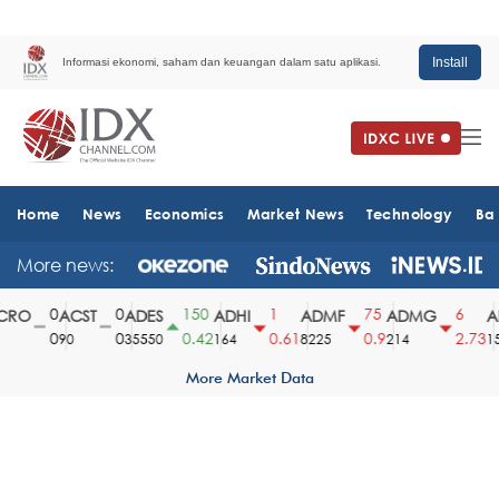
Install
Informasi ekonomi, saham dan keuangan dalam satu aplikasi.
Home
News
Economics
Market News
Technology
Ba
More news:
0
0
150
1
75
6
RO
ACST
ADES
ADHI
ADMF
ADMG
AD
0
0
0.42
0.61
0.9
2.73
90
35550
164
8225
214
151
More Market Data