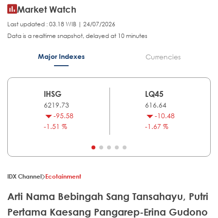
Market Watch
Last updated : 03.18 WIB | 24/07/2026
Data is a realtime snapshot, delayed at 10 minutes
Major Indexes
Currencies
IHSG
LQ45
6219.73
616.64
-95.58
-10.48
-1.51 %
-1.67 %
IDX Channel
Ecotainment
Arti Nama Bebingah Sang Tansahayu, Putri
Pertama Kaesang Pangarep-Erina Gudono